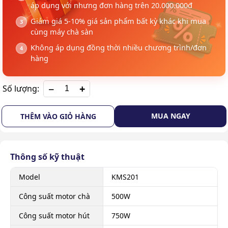
áp dụng với nhưng đơn hàng trên 20.000.000đ
Giảm giá 5-10% giá sản phẩm bất kỳ khác khi mua
cùng máy chà sàn
Không áp dụng đồng thời nhiều chương trình/đơn
hàng
+
Số lượng:
MUA NGAY
THÊM VÀO GIỎ HÀNG
Thông số kỹ thuật
Model
KMS201
Công suất motor chà
500W
Công suất motor hút
750W