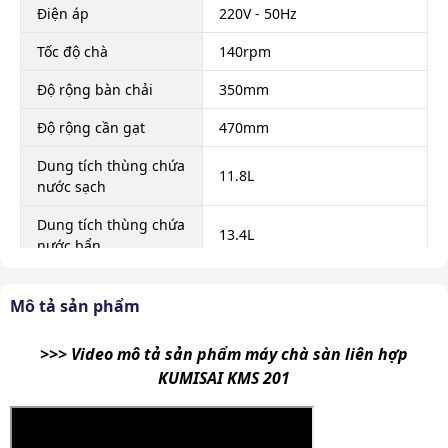
Điện áp
220V - 50Hz
Tốc độ chà
140rpm
Độ rộng bàn chải
350mm
Độ rộng cần gạt
470mm
Dung tích thùng chứa
11.8L
nước sạch
Dung tích thùng chứa
13.4L
nước bẩn
Hiệu quả làm sạch
1500m²/h
Mô tả sản phẩm
Lực hút chân không
500mmH2O
>>> Video mô tả sản phẩm máy chà sàn liên hợp
Dây điện
25m
KUMISAI KMS 201
Kích thước đóng gói
510 x 485 x 980mm
Trọng lượng đóng gói
38kg