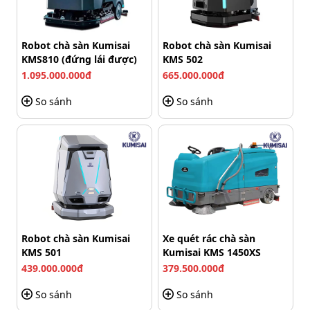
Robot chà sàn Kumisai
Robot chà sàn Kumisai
KMS810 (đứng lái được)
KMS 502
1.095.000.000đ
665.000.000đ
So sánh
So sánh
Robot chà sàn Kumisai
Xe quét rác chà sàn
KMS 501
Kumisai KMS 1450XS
Kumisai KMS K201 được ứng dụng rộng rãi, hỗ trợ các công việc vệ 
439.000.000đ
379.500.000đ
So sánh
So sánh
Nâng cao độ bền, tính thẩm mỹ cho sàn nhà