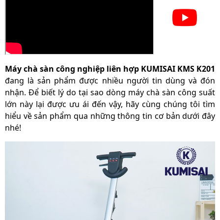
Trọng lượng tổng:
34.7kg
Xuất xứ
Chính hãng
Thời gian bảo hành
24 tháng
motor
Máy chà sàn công nghiệp liên hợp KUMISAI KMS K201
Thời gian bảo hành
đang là sản phẩm được nhiều người tin dùng và đón
12 tháng
phần điện và bơm
nhận. Để biết lý do tại sao dòng máy chà sàn công suất
lớn này lại được ưu ái đến vậy, hãy cùng chúng tôi tìm
hiểu về sản phẩm qua những thông tin cơ bản dưới đây
nhé!