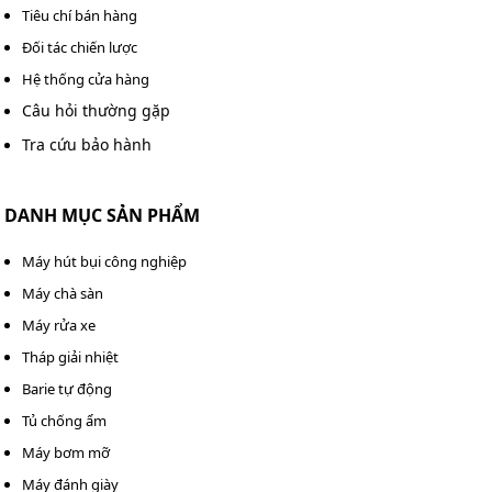
Sở hữu hàng loạt tính năng và ưu điểm nổi bật,
máy chà
Tiêu chí bán hàng
sàn công nghiệp liên hợp Kumisai KMS K201
xứng
Đối tác chiến lược
đáng là thiết bị để bạn đầu tư cho đơn vị của mình. Để
Hệ thống cửa hàng
được tư vấn miễn phí và báo giá ưu đãi nhất, quý khách
Câu hỏi thường gặp
có thể liên hệ với chúng tôi theo số điện thoại
0983 898
758
để được hỗ trợ.
Tra cứu bảo hành
DANH MỤC SẢN PHẨM
Máy hút bụi công nghiệp
Máy chà sàn
Máy rửa xe
Tháp giải nhiệt
Barie tự động
Tủ chống ẩm
Máy bơm mỡ
Máy đánh giày