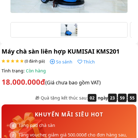
Máy chà sàn liên hợp KUMISAI KMS201
(0 đánh giá)
So sánh
Thích
Tình trạng:
Còn hàng
18.000.000đ
(Giá chưa bao gồm VAT)
🎁 Quà tặng kết thúc sau:
02
ngày
23
:
59
:
54
KHUYẾN MÃI SIÊU HOT
Tặng pad chà sàn
Tặng voucher giảm giá 500.000đ cho đơn hàng sau,