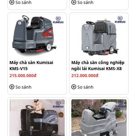
So sánh
So sánh
Máy chà sàn Kumisai
Máy chà sàn công nghiệp
KMS-V15
ngồi lái Kumisai KMS-X8
215.000.000đ
212.000.000đ
Khi bật công tắc khởi động là bàn chà sẽ quay
So sánh
So sánh
Sau đó, người dùng chỉ cần bật công tắc máy để 2 tay
vào vị trí điều khiển và vận hành thiết bị theo hoạt động
của motor. Lúc này, áp lực sẽ được đẩy xuống pad đánh
sàn để tiến hành thực hiện công việc vệ sinh, làm sạch
sàn.