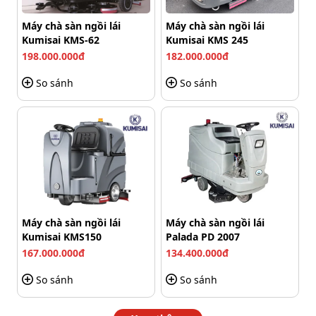
Đồng thời, lúc này motor hút phía sau cũng hoạt động
đồng thời để thực hiện hút nước bẩn sau vệ sinh. Nên
Máy chà sàn ngồi lái
Máy chà sàn ngồi lái
chỉ cần máy di chuyển tới đâu là sàn nhà sẽ được sạch
Kumisai KMS-62
Kumisai KMS 245
ngay tới đó.
198.000.000đ
182.000.000đ
Đặc điểm nổi trội của máy chà sàn
So sánh
So sánh
liên hợp đẩy tay Kumisai KMS25D
Máy chà sàn ngồi lái
Máy chà sàn ngồi lái
Kumisai KMS150
Palada PD 2007
167.000.000đ
134.400.000đ
So sánh
So sánh