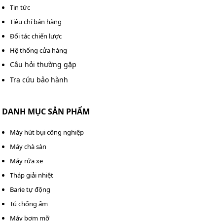
Tin tức
Tiêu chí bán hàng
Đối tác chiến lược
Hệ thống cửa hàng
Câu hỏi thường gặp
Tra cứu bảo hành
DANH MỤC SẢN PHẨM
Máy hút bụi công nghiệp
Máy chà sàn
Chi tiết một số bộ phận của máy chà sàn công nghiệp
Máy rửa xe
Kumisai KMS25D
Tháp giải nhiệt
Thiết kế hiện đại
Barie tự động
Tủ chống ẩm
Máy chà sàn Kumisai
KMS25D sở hữu thiết kế ấn
tượng với ưu điểm nhỏ gọn, dễ sử dụng. Thiết bị có
Máy bơm mỡ