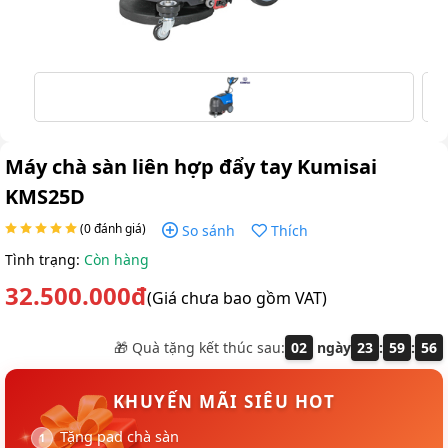
Máy chà sàn liên hợp đẩy tay Kumisai
KMS25D
(0 đánh giá)
So sánh
Thích
Tình trạng:
Còn hàng
32.500.000đ
(Giá chưa bao gồm VAT)
🎁 Quà tặng kết thúc sau:
02
ngày
23
:
59
:
54
KHUYẾN MÃI SIÊU HOT
Tặng pad chà sàn