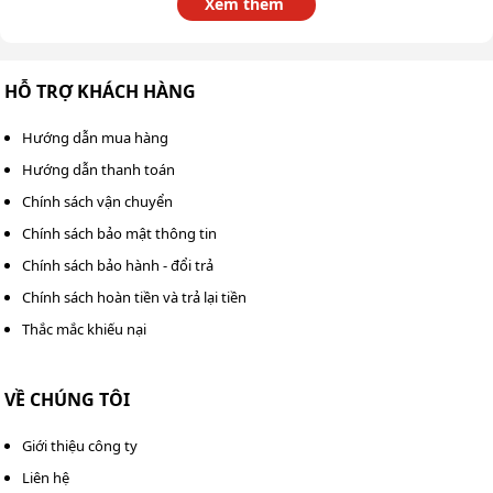
Xem thêm
HỖ TRỢ KHÁCH HÀNG
Tay đẩy cánh bướm dễ dàng điều khiển của Kumisai KMS25D
Hướng dẫn mua hàng
Ứng dụng đa dạng
Hướng dẫn thanh toán
Chính sách vận chuyển
Kumisai KMS25D được ứng dụng làm sạch trong nhiều
Chính sách bảo mật thông tin
không gian khác nhau. Nó có thể đáp ứng được đầy đủ
nhu cầu vệ sinh của người dùng hiện nay như bệnh viện,
Chính sách bảo hành - đổi trả
khách sạn, quảng trường, trường học,.... Thiết bị hỗ trợ
Chính sách hoàn tiền và trả lại tiền
làm sạch sàn nhà sáng bóng, sạch bong như mới, không
Thắc mắc khiếu nại
gian thoáng mát, tạo được thiện cảm tốt với mọi người
khi ghé thăm.
VỀ CHÚNG TÔI
Giới thiệu công ty
Liên hệ