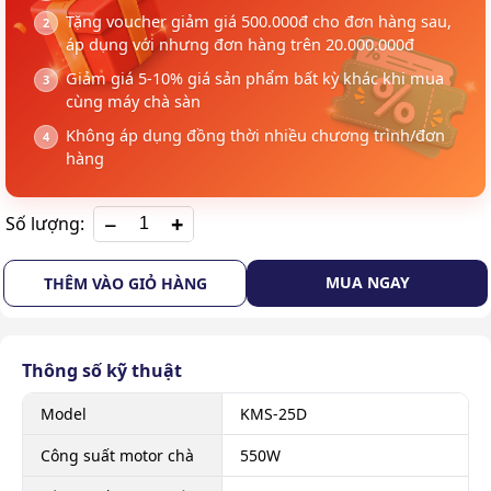
Tặng voucher giảm giá 500.000đ cho đơn hàng sau,
áp dụng với nhưng đơn hàng trên 20.000.000đ
Giảm giá 5-10% giá sản phẩm bất kỳ khác khi mua
cùng máy chà sàn
Không áp dụng đồng thời nhiều chương trình/đơn
hàng
+
Số lượng:
MUA NGAY
THÊM VÀO GIỎ HÀNG
Thông số kỹ thuật
Model
KMS-25D
Công suất motor chà
550W