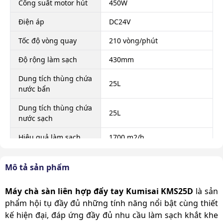
Công suất motor hút
450W
Điện áp
DC24V
Tốc độ vòng quay
210 vòng/phút
Độ rộng làm sạch
430mm
Dung tích thùng chứa
25L
nước bẩn
Dung tích thùng chứa
25L
nước sạch
Hiệu quả làm sạch
1700 m2/h
Trọng lượng sản
106 Kg
Mô tả sản phẩm
phẩm
Kích thước đóng gói
870 x 610 x 890mm
Máy chà sàn liên hợp đẩy tay Kumisai KMS25D
là sản
phẩm hội tụ đầy đủ những tính năng nổi bật cùng thiết
Xuất xứ
Chính hãng
kế hiện đại, đáp ứng đầy đủ nhu cầu làm sạch khắt khe