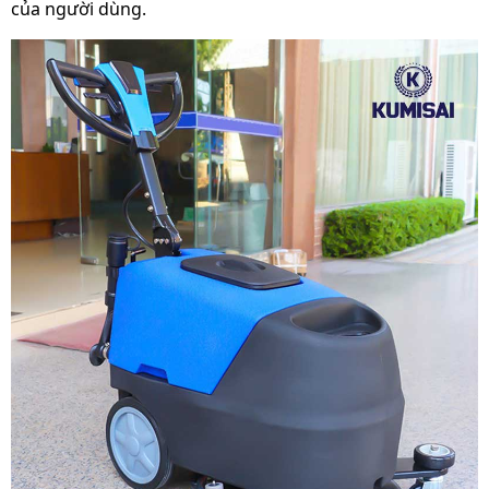
Thời gian bảo hành
của người dùng.
24 tháng
motor
Thời gian bảo hành
12 tháng
phần điện và bơm
Thời gian bảo hành
bình ắc quy, sạc và
6 tháng
van từ