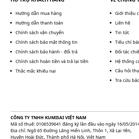
Hướng dẫn mua hàng
Giới thiệu 
Hướng dẫn thanh toán
Liên hệ
Chính sách vận chuyển
Tin tức
Chính sách bảo mật thông tin
Tiêu chí b
Chính sách bảo hành - đổi trả
Đối tác chi
Chính sách hoàn tiền và trả lại tiền
Hệ thống c
Câu hỏi th
Thắc mắc khiếu nại
Tra cứu bả
Kumisai KMS-501 có thể xử lý mọi
Cấu thành
từ vật liệu cao cấp và bền bỉ
CÔNG TY TNHH KUMISAI VIỆT NAM
Các bộ phận của Kumisai KMS-501 đều được sản xuấ
Mã số thuế: 0106539641 đăng ký lần đầu vào ngày 16/05/201
tiết, linh kiện đều sử dụng nguyên vật liệu chất l
Địa chỉ: Ngõ 65 Đường Lăng Hiển Linh, Thôn 1, Xã Lại Yên,
cao cấp,... Điều này giúp tổng thể máy đạt được đ
Huyện Hoài Đức, Thành phố Hà Nội, Việt Nam