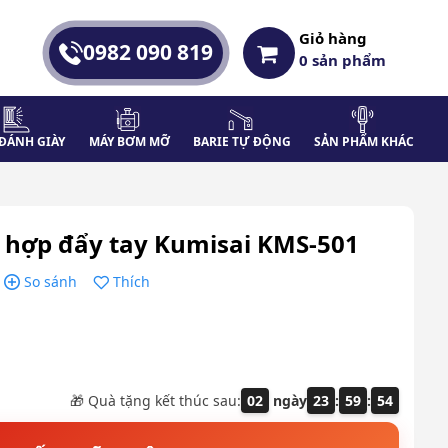
Giỏ hàng
0982 090 819
0
sản phẩm
ĐÁNH GIÀY
MÁY BƠM MỠ
BARIE TỰ ĐỘNG
SẢN PHẨM KHÁC
n hợp đẩy tay Kumisai KMS-501
So sánh
Thích
🎁 Quà tặng kết thúc sau:
02
ngày
23
:
59
:
53