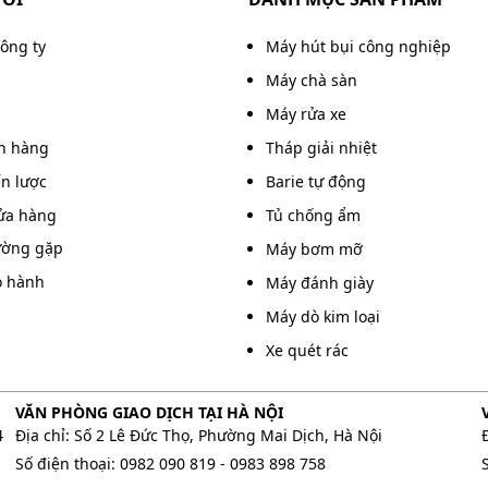
công ty
Máy hút bụi công nghiệp
Máy chà sàn
Máy rửa xe
án hàng
Tháp giải nhiệt
ến lược
Barie tự động
ửa hàng
Tủ chống ẩm
ường gặp
Máy bơm mỡ
o hành
Máy đánh giày
Máy dò kim loại
 vết bẩn trên các loại sàn khác nhau
Xe quét rác
VĂN PHÒNG GIAO DỊCH TẠI HÀ NỘI
t và lắp ráp trên dây chuyền công nghệ hiện đại. Chi
4
Địa chỉ: Số 2 Lê Đức Thọ, Phường Mai Dịch, Hà Nội
ượng cao như: inox, thép không gỉ, nhựa dẻo, nhựa ABS
Số điện thoại:
0982 090 819
-
0983 898 758
ộ rắn chắc và bền bỉ tuyệt đối. Đồng thời còn hạn chế