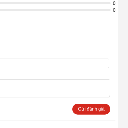
24 tháng
0
motor
0
Thời gian bảo hành
12 tháng
phần điện và bơm
Thời gian bảo hành
bình ắc quy, sạc và
6 tháng
van từ
Gửi đánh giá