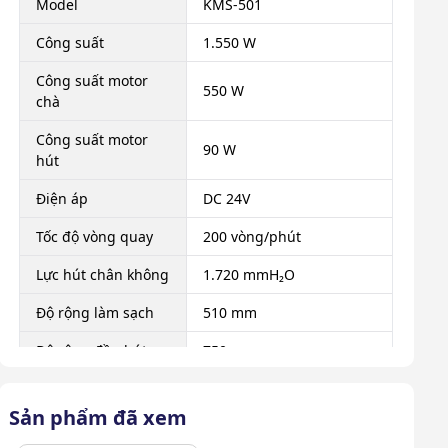
Model
KMS-501
Công suất
1.550 W
Công suất motor
550 W
chà
Công suất motor
90 W
hút
Điện áp
DC 24V
Tốc độ vòng quay
200 vòng/phút
Lực hút chân không
1.720 mmH₂O
Độ rộng làm sạch
510 mm
Độ rộng đầu hút
750 mm
Dung tích thùng
48 L
chứa nước sạch
Sản phẩm đã xem
Dung tích thùng