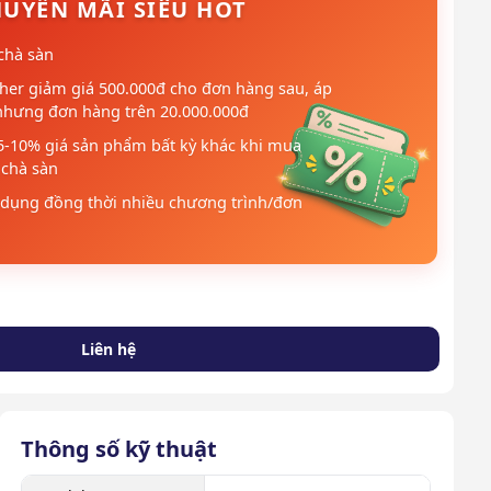
UYẾN MÃI SIÊU HOT
chà sàn
her giảm giá 500.000đ cho đơn hàng sau, áp
nhưng đơn hàng trên 20.000.000đ
5-10% giá sản phẩm bất kỳ khác khi mua
chà sàn
dụng đồng thời nhiều chương trình/đơn
Liên hệ
Thông số kỹ thuật