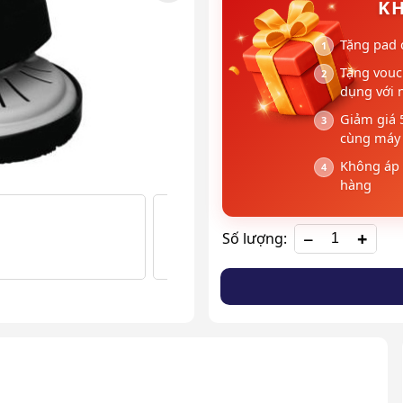
KH
Tặng pad 
Tặng vouc
dụng với 
Giảm giá 
cùng máy 
Không áp 
hàng
+
Số lượng: