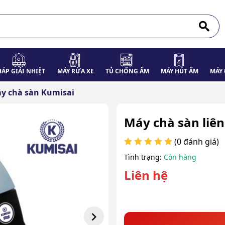
HÁP GIẢI NHIỆT
MÁY RỬA XE
TỦ CHỐNG ẨM
MÁY HÚT ẨM
MÁY 
y chà sàn Kumisai
Máy chà sàn liê
(0 đánh giá)
Tình trạng:
Còn hàng
Liên hệ