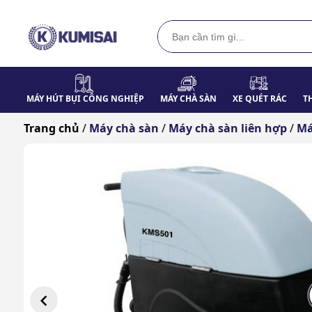
MÁY HÚT BỤI CÔNG NGHIỆP
MÁY CHÀ SÀN
XE QUÉT RÁC
T
Trang chủ
/
Máy chà sàn
/
Máy chà sàn liên hợp
/
Má