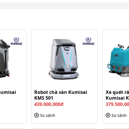
Kumisai
Robot chà sàn Kumisai
Xe quét r
đi kèm cho hiệu quả làm sạch vượt trội
KMS 501
Kumisai 
439.000.000đ
379.500.0
So sánh
So sánh
 thể hoạt động trên nhiều bề mặt sàn và trong nhiều
 này cung cấp sự linh hoạt cho người sử dụng, vừa chà