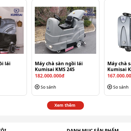
Vì vậy máy rất thích hợp để làm việc trong các khu vực
ạn và nhiều nơi khác.
i lái
Máy chà sàn ngồi lái
Máy chà s
Kumisai KMS 245
Kumisai 
182.000.000đ
167.000.0
So sánh
So sánh
Xem thêm
TÔI
DANH MỤC SẢN PHẨM