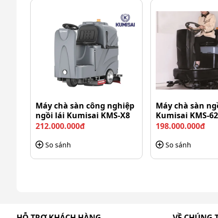
vừa hút giúp sàn nhà khô ráo ngay sau khi chà rửa. 
như siêu thị, nhà máy, văn phòng, nhà hàng, khách s
Máy chà sàn công nghiệp
Máy chà sàn ngồ
ngồi lái Kumisai KMS-X8
Kumisai KMS-62
212.000.000đ
198.000.000đ
So sánh
So sánh
HỖ TRỢ KHÁCH HÀNG
VỀ CHÚNG 