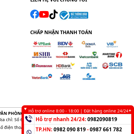
CHẤP NHẬN THANH TOÁN
Hỗ trợ online 8:00 - 18:00 | Đặt hàng online 24/24
VĂN PHÒNG GIAO DỊCH TẠI TP. HCM
Hỗ trợ nhanh 24/24:
0982090819
Địa chỉ: Số 6 kênh 19/5, Phường Tân Sơn Nhì, TP. HCM
Số điện thoại:
0983 898 758
-
0982 090 819
TP.HN:
0982 090 819
-
0987 661 782