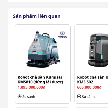
Sản phẩm liên quan
Robot chà sàn Kumisai
Robot chà sàn 
Công suất lớn kết hợp với phụ kiện 
KMS810 (đứng lái được)
KMS 502
1.095.000.000đ
665.000.000đ
Vệ sinh hiệu quả
trên nhiều loại sàn
So sánh
So sánh
Máy chà sàn liên hợp
đẩy tay Kumisai KMS-501 có
môi trường khác nhau. Thiết bị vệ sinh công nghiệp