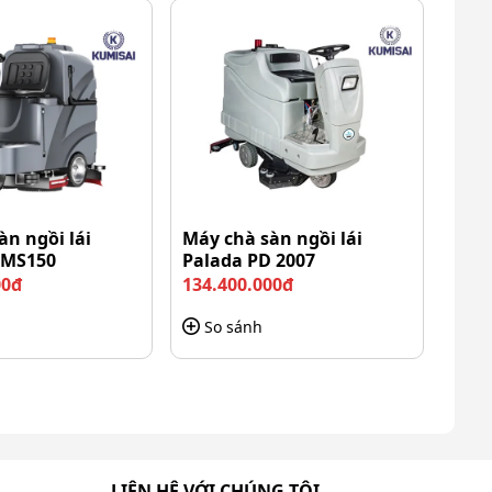
àn ngồi lái
Máy chà sàn ngồi lái
KMS150
Palada PD 2007
00đ
134.400.000đ
So sánh
LIÊN HỆ VỚI CHÚNG TÔI