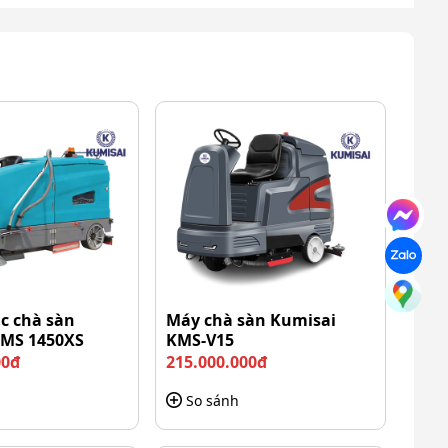
ác chà sàn
Máy chà sàn Kumisai
KMS 1450XS
KMS-V15
00đ
215.000.000đ
So sánh