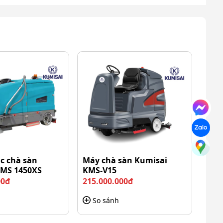
ác chà sàn
Máy chà sàn Kumisai
KMS 1450XS
KMS-V15
00đ
215.000.000đ
So sánh