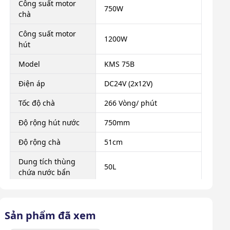
Công suất motor
750W
chà
Công suất motor
1200W
hút
Model
KMS 75B
Điện áp
DC24V (2x12V)
Tốc độ chà
266 Vòng/ phút
Độ rộng hút nước
750mm
Độ rộng chà
51cm
Dung tích thùng
50L
chứa nước bẩn
Dung tích thùng
50L
chứa nước sạch
Sản phẩm đã xem
Hiệu quả làm sạch
2200m2/h