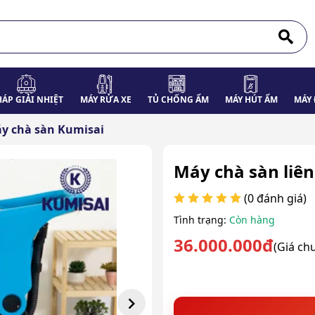
HÁP GIẢI NHIỆT
MÁY RỬA XE
TỦ CHỐNG ẨM
MÁY HÚT ẨM
MÁY 
y chà sàn Kumisai
Máy chà sàn liê
(0 đánh giá)
Tình trạng:
Còn hàng
36.000.000đ
(Giá ch