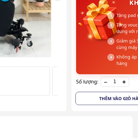
KH
Tặng pad 
Tặng vouc
dụng với 
Giảm giá 
cùng máy 
Không áp 
hàng
+
Số lượng:
THÊM VÀO GIỎ H