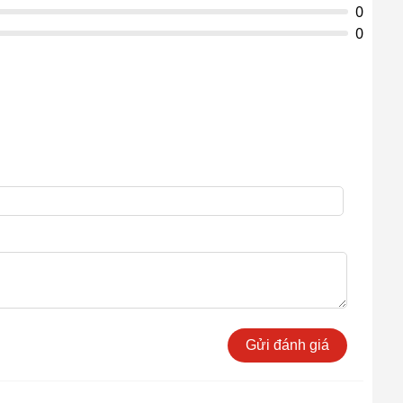
Thời gian bảo hành
0
bình ắc quy, sạc và
6 tháng
0
van từ
Gửi đánh giá