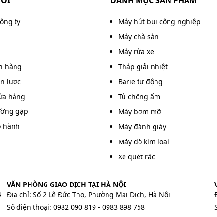
TÔI
DANH MỤC SẢN PHẨM
công ty
Máy hút bụi công nghiệp
Máy chà sàn
Máy rửa xe
án hàng
Tháp giải nhiệt
ến lược
Barie tự động
ửa hàng
Tủ chống ẩm
ường gặp
Máy bơm mỡ
o hành
Máy đánh giày
Máy dò kim loại
Xe quét rác
VĂN PHÒNG GIAO DỊCH TẠI HÀ NỘI
4
Địa chỉ: Số 2 Lê Đức Thọ, Phường Mai Dịch, Hà Nội
Số điện thoại:
0982 090 819
-
0983 898 758