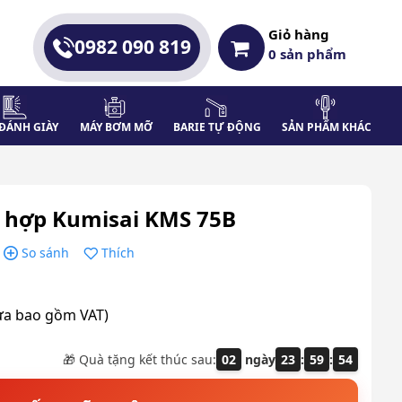
Giỏ hàng
0982 090 819
0
sản phẩm
ĐÁNH GIÀY
MÁY BƠM MỠ
BARIE TỰ ĐỘNG
SẢN PHẨM KHÁC
n hợp Kumisai KMS 75B
So sánh
Thích
ưa bao gồm VAT)
🎁 Quà tặng kết thúc sau:
02
ngày
23
:
59
:
53