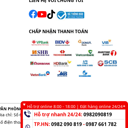
LIÊN HỆ VỚI CHÚNG TÔI
CHẤP NHẬN THANH TOÁN
Hỗ trợ online 8:00 - 18:00 | Đặt hàng online 24/24
VĂN PHÒNG GIAO DỊCH TẠI TP. HCM
Hỗ trợ nhanh 24/24:
0982090819
Địa chỉ: Số 6 kênh 19/5, Phường Tân Sơn Nhì, TP. HCM
Số điện thoại:
0983 898 758
-
0982 090 819
TP.HN:
0982 090 819
-
0987 661 782