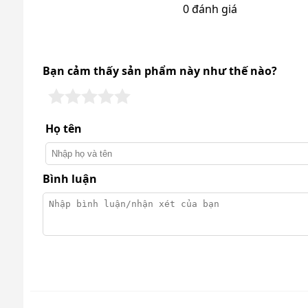
0 đánh giá
Bạn cảm thấy sản phẩm này như thế nào?
Họ tên
Kumisai – Thương hiệu máy chà s
Bình luận
Kumisai được biết tới là hãng chuyên sản xuất và ph
phẩm
máy chà sàn công nghiệp
, hút bụi, nén kh
chuẩn Châu Âu, nên đã nhanh chóng chiếm được sự 