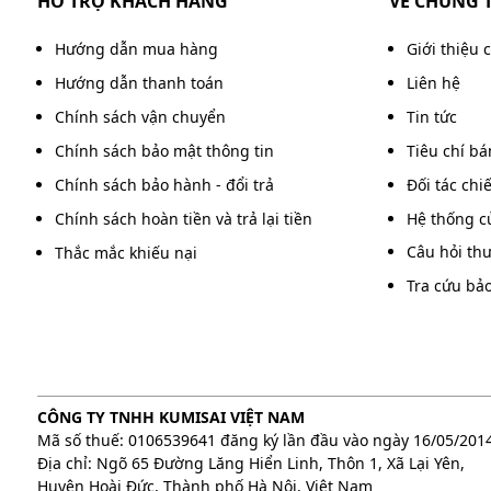
HỖ TRỢ KHÁCH HÀNG
VỀ CHÚNG 
Hướng dẫn mua hàng
Giới thiệu 
Hướng dẫn thanh toán
Liên hệ
Chính sách vận chuyển
Tin tức
Chính sách bảo mật thông tin
Tiêu chí b
Chính sách bảo hành - đổi trả
Đối tác chi
Chính sách hoàn tiền và trả lại tiền
Hệ thống c
Câu hỏi th
Thắc mắc khiếu nại
Tra cứu bả
CÔNG TY TNHH KUMISAI VIỆT NAM
Mã số thuế: 0106539641 đăng ký lần đầu vào ngày 16/05/201
Địa chỉ: Ngõ 65 Đường Lăng Hiển Linh, Thôn 1, Xã Lại Yên,
Huyện Hoài Đức, Thành phố Hà Nội, Việt Nam