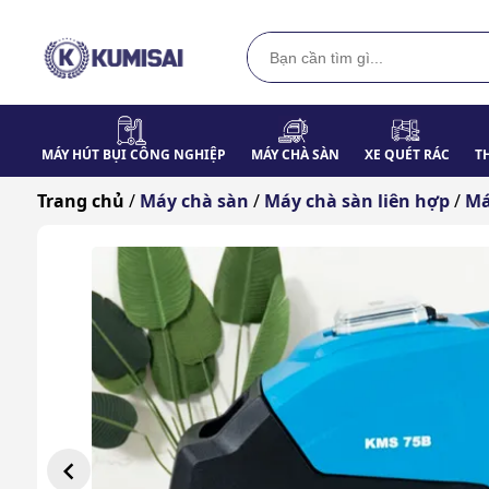
MÁY HÚT BỤI CÔNG NGHIỆP
MÁY CHÀ SÀN
XE QUÉT RÁC
T
Trang chủ
/
Máy chà sàn
/
Máy chà sàn liên hợp
/
Má