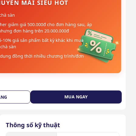
UYẾN MÃI SIÊU HOT
chà sàn
her giảm giá 500.000đ cho đơn hàng sau, áp
nhưng đơn hàng trên 20.000.000đ
5-10% giá sản phẩm bất kỳ khác khi mua
chà sàn
dụng đồng thời nhiều chương trình/đơn
MUA NGAY
ÀNG
Thông số kỹ thuật