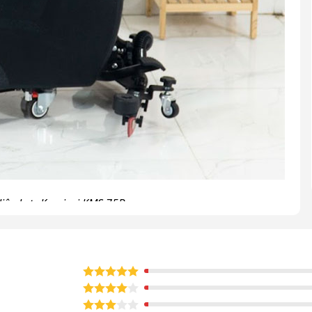
liên hợp Kumisai KMS 75B