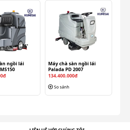
àn ngồi lái
Máy chà sàn ngồi lái
KMS150
Palada PD 2007
00đ
134.400.000đ
So sánh