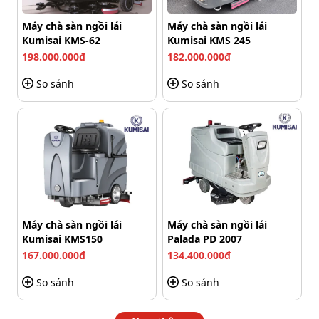
kho bãi,...
Máy chà sàn ngồi lái
Máy chà sàn ngồi lái
Kumisai KMS-62
Kumisai KMS 245
198.000.000đ
182.000.000đ
So sánh
So sánh
Máy chà sàn ngồi lái
Máy chà sàn ngồi lái
Kumisai KMS150
Palada PD 2007
167.000.000đ
134.400.000đ
Thùng chứa dung tích 50l và 60L, phù hợp cho quy mô
So sánh
So sánh
vệ sinh lớn