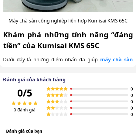
Máy chà sàn công nghiệp liên hợp Kumisai KMS 65C
Khám phá những tính năng “đáng
tiền” của Kumisai KMS 65C
Dưới đây là những điểm nhấn đã giúp
máy chà sàn
Kumisai KMS 65C chinh phục được khách hàng.
Hiệu suất làm sạch mạnh mẽ, tiết kiệm thời
Đánh giá của khách hàng
gian
0
0/5
0
Máy chà sàn công nghiệp Kumisai KMS 65C được trang
0
bị bàn chà chuyên dụng với độ rộng làm sạch 510mm,
0
0 đánh giá
0
giúp đánh bay các vết bẩn khu vực diện tích lớn trong
mỗi lượt di chuyển.
Đánh giá của bạn