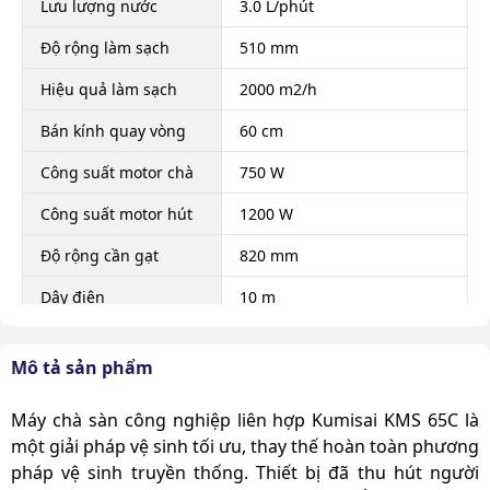
Lưu lượng nước
3.0 L/phút
Độ rộng làm sạch
510 mm
Hiệu quả làm sạch
2000 m2/h
Bán kính quay vòng
60 cm
Công suất motor chà
750 W
Công suất motor hút
1200 W
Độ rộng cần gạt
820 mm
Dây điện
10 m
Dung tích thùng chứa
50 L
nước sạch
Mô tả sản phẩm
Dung tích thùng chứa
60 L
Máy chà sàn công nghiệp liên hợp Kumisai KMS 65C
là
nước bẩn
một giải pháp vệ sinh tối ưu, thay thế hoàn toàn phương
Áp lực bàn chải
28 Kg
pháp vệ sinh truyền thống. Thiết bị đã thu hút người