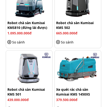
trường công nghiệp hoạt động với cường độ cao.
Robot chà sàn Kumisai
Robot chà sàn Kumisai
KMS810 (đứng lái được)
KMS 502
1.095.000.000đ
665.000.000đ
So sánh
So sánh
Robot chà sàn Kumisai
Xe quét rác chà sàn
Hệ thống điều khiển thông minh
KMS 501
Kumisai KMS 1450XS
439.000.000đ
379.500.000đ
Hệ thống điều khiển của máy gồm các nút chức năng