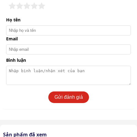
Họ tên
Email
Bình luận
Gửi đánh giá
Hiệu quả làm sạch của máy lên đến 2000m2/h
Bên cạnh đó, cần gạt nước có độ rộng 820mm giúp máy
thu gom nước bẩn nhanh chóng và triệt để hơn, để lại
bề mặt sàn khô ráo và sạch bóng.
Sản phẩm đã xem