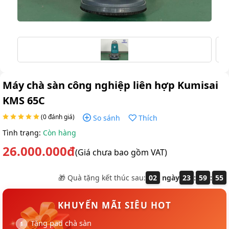
Máy chà sàn công nghiệp liên hợp Kumisai
KMS 65C
(0 đánh giá)
So sánh
Thích
Tình trạng:
Còn hàng
26.000.000đ
(Giá chưa bao gồm VAT)
🎁 Quà tặng kết thúc sau:
02
ngày
23
:
59
:
55
KHUYẾN MÃI SIÊU HOT
Tặng pad chà sàn