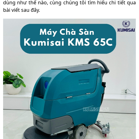
dùng như thế nào, cùng chúng tôi tìm hiểu chi tiết qua
Độ ồn
65 dB
bài viết sau đây.
Kích thước sản phẩm
1260 × 550 × 1050 mm
Kích thước đóng gói
1320 × 620 × 1180 mm
Trọng lượng sản
120 Kg
phẩm
Trọng lượng đóng gói
140 kg