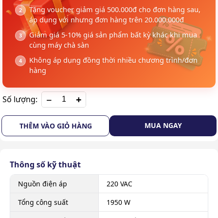
Tặng voucher giảm giá 500.000đ cho đơn hàng sau,
áp dụng với nhưng đơn hàng trên 20.000.000đ
Giảm giá 5-10% giá sản phẩm bất kỳ khác khi mua
cùng máy chà sàn
Không áp dụng đồng thời nhiều chương trình/đơn
hàng
+
Số lượng:
MUA NGAY
THÊM VÀO GIỎ HÀNG
Thông số kỹ thuật
Nguồn điện áp
220 VAC
Tổng công suất
1950 W