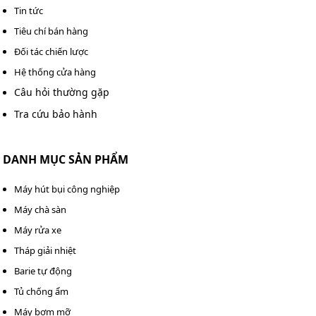
Tin tức
Hướng dẫn sử dụng
Tiêu chí bán hàng
Bước 1: Kiểm tra lại các linh kiện như thùng chứa,
Đối tác chiến lược
bàn chà, cần gạt, đảm bảo chúng được lắp đặt đúng
Hệ thống cửa hàng
cách và chắc chắn.
Câu hỏi thường gặp
Bước 2: Pha dung dịch tẩy rửa sàn theo đúng tỷ lệ
được ghi trong hướng dẫn sử dụng và đổ vào thùng
Tra cứu bảo hành
chứa.
DANH MỤC SẢN PHẨM
Máy hút bụi công nghiệp
Máy chà sàn
Máy rửa xe
Tháp giải nhiệt
Barie tự động
Tủ chống ẩm
Máy bơm mỡ