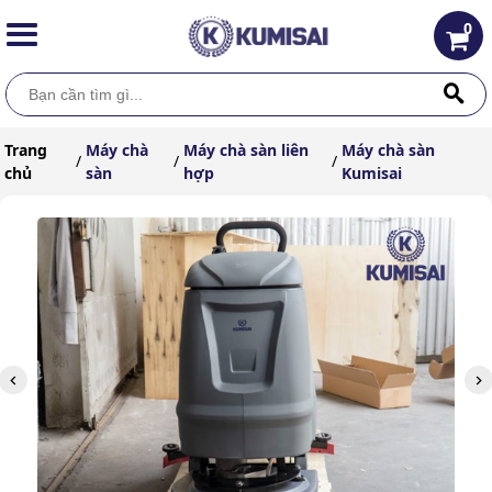
0
Trang
Máy chà
Máy chà sàn liên
Máy chà sàn
/
/
/
chủ
sàn
hợp
Kumisai