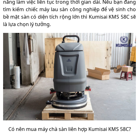
phần điện và bơm
năng làm việc liên tục trong thời gian dài. Nếu bạn đang
tìm kiếm chiếc máy lau sàn công nghiệp để vệ sinh cho
Thời gian bảo hành
bề mặt sàn có diện tích rộng lớn thì Kumisai KMS 58C sẽ
bình ắc quy, sạc và
6 tháng
là lựa chọn lý tưởng.
van từ
Có nên mua máy chà sàn liên hợp Kumisai KMS 58C?