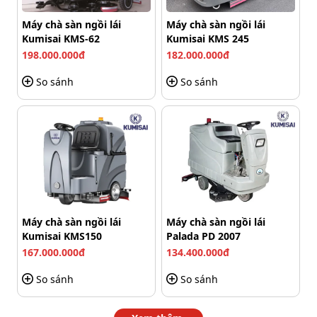
tích lớn, cho phép lưu trữ lượng nước lớn hơn. Không
cần thêm nước hay thay nước thường xuyên, tiết kiệm
Máy chà sàn ngồi lái
Máy chà sàn ngồi lái
thời gian và công sức. Hơn nữa, hai bình chứa nước của
Kumisai KMS-62
Kumisai KMS 245
được thiết kế tách biệt nhau, đem đến sự tiện lợi cho
198.000.000đ
182.000.000đ
quá trình làm sạch. Nước sạch sẽ không bị nhiễm bẩn
So sánh
So sánh
khi nước dơ được hút vào bên trong máy.
Máy chà sàn ngồi lái
Máy chà sàn ngồi lái
Kumisai KMS150
Palada PD 2007
167.000.000đ
134.400.000đ
So sánh
So sánh