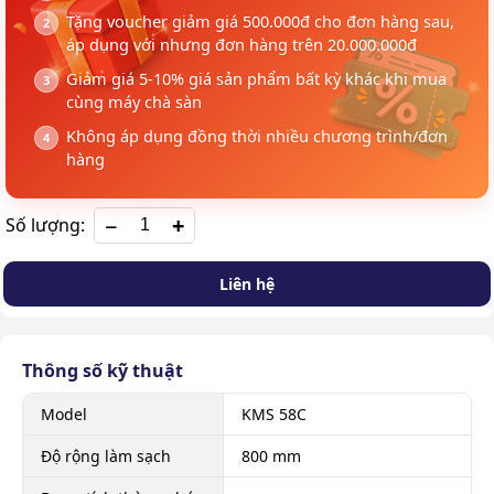
Tặng voucher giảm giá 500.000đ cho đơn hàng sau,
áp dụng với nhưng đơn hàng trên 20.000.000đ
Giảm giá 5-10% giá sản phẩm bất kỳ khác khi mua
cùng máy chà sàn
Không áp dụng đồng thời nhiều chương trình/đơn
hàng
+
Số lượng:
Liên hệ
Thông số kỹ thuật
Model
KMS 58C
Độ rộng làm sạch
800 mm