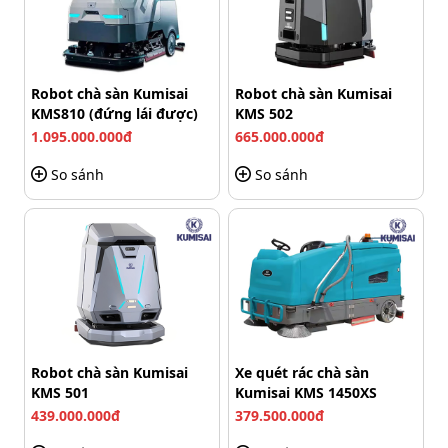
Robot chà sàn Kumisai
Robot chà sàn Kumisai
KMS810 (đứng lái được)
KMS 502
1.095.000.000đ
665.000.000đ
So sánh
So sánh
Máy vừa chà vừa hút cùng lúc đem lại hiệu quả làm sạch
tối ưu
Vì sao máy chà sàn công nghiệp
Robot chà sàn Kumisai
Xe quét rác chà sàn
KMS 501
Kumisai KMS 1450XS
liên hợp Kumisai KMS 58C
được ưa
439.000.000đ
379.500.000đ
chuộng?