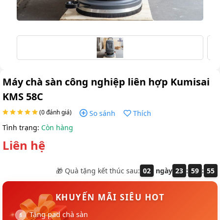
Máy chà sàn công nghiệp liên hợp Kumisai
KMS 58C
(0 đánh giá)
So sánh
Thích
Tình trạng:
Còn hàng
Liên hệ
🎁 Quà tặng kết thúc sau:
02
ngày
23
:
59
:
55
KHUYẾN MÃI SIÊU HOT
Tặng pad chà sàn