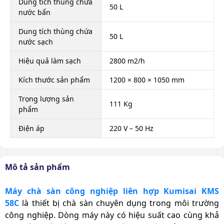
Dung tích thùng chứa
50 L
nước bẩn
Dung tích thùng chứa
50 L
nước sạch
Hiệu quả làm sạch
2800 m2/h
Kích thước sản phẩm
1200 × 800 × 1050 mm
Trọng lượng sản
111 Kg
phẩm
Điện áp
220 V – 50 Hz
Dây điện
8 m
Mô tả sản phẩm
Xuất xứ
Chính hãng
Thời gian bảo hành
Máy chà sàn công nghiệp liên hợp Kumisai KMS
24 tháng
motor
58C
là thiết bị chà sàn chuyên dụng trong môi trường
công nghiệp. Dòng máy này có hiệu suất cao cùng khả
Thời gian bảo hành
12 tháng