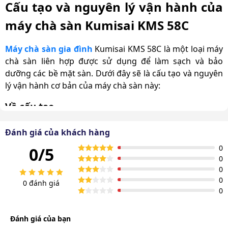
Cấu tạo và nguyên lý vận hành của
máy chà sàn Kumisai KMS 58C
Máy chà sàn gia đình
Kumisai KMS 58C là một loại máy
chà sàn liên hợp được sử dụng để làm sạch và bảo
dưỡng các bề mặt sàn. Dưới đây sẽ là cấu tạo và nguyên
lý vận hành cơ bản của máy chà sàn này:
Về cấu tạo
Bộ phận điều khiển:
Đây là nơi người điều khiển thiết
Đánh giá của khách hàng
lập các thông số hoạt động của máy, như tốc độ di
0
0/5
chuyển, áp suất chà,...
0
Mô tơ:
Máy có hai mô tơ điều khiển, gồm một động
0
cơ để điều khiển tốc độ quay và áp lực bàn chà.
0
0 đánh giá
Động cơ còn lại có nhiệm vụ điều khiển chức năng
0
hút nước.
Bình chứa nước sạch và nước bẩn:
Máy có hai bình
Đánh giá của bạn
riêng biệt để lưu trữ nước sạch và thu gom nước bẩn