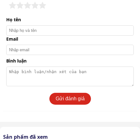
sau quá trình lau.
Bàn chải chà:
Máy được trang bị các loại bàn chải
Họ tên
hoặc chổi khác nhau để loại bỏ các vết ố và dầu mỡ
từ các loại mặt phẳng khác nhau.
Hệ thống hút:
Máy có hệ thống hút tích hợp cùng
Email
cần gạt nước giúp thu gom nước bẩn và chất thải
sau khi chà sàn.
Bánh xe:
Đây là bộ phận hỗ trợ việc đi lại của máy,
Bình luận
giúp quá trình làm sạch dễ dàng, nhẹ nhàng hơn.
Gửi đánh giá
Sản phẩm đã xem