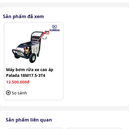
tốt.
Dây cao áp: Với cấu tạo nhiều lớp, lõi sợi thép cho độ
bền cao, chịu được áp lực lớn.
Sản phẩm đã xem
Súng cao áp: Chiều dài lớn để có thể tiếp cận với
nhiều vị trí khác nhau. Hơn nữa phần cò súng thông
minh, khi nhả cò nước tự động ngắt giúp tiết kiệm
tối đa lượng nước.
Máy bơm rửa xe cao áp
Palada 18M17.5-3T4
13.500.000đ
So sánh
Sản phẩm liên quan