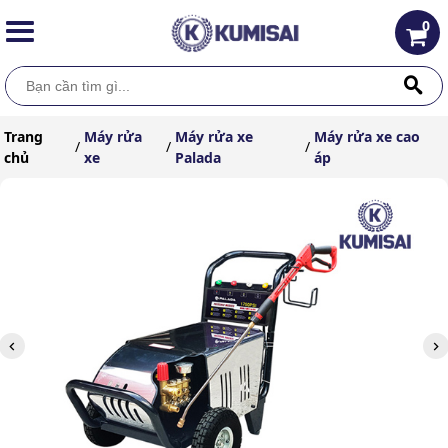
0
Trang
Máy rửa
Máy rửa xe
Máy rửa xe cao
/
/
/
chủ
xe
Palada
áp