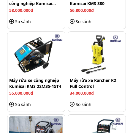
Những ưu điểm của máy bơm rửa
công nghiệp Kumisai
Kumisai KMS 380
xe cao áp Palada 18M17.5-3T4
KMS-350/15
58.000.000đ
56.800.000đ
So sánh
So sánh
Kumisai, Palada, IPC,... luôn là những thương hiệu hàng
đầu cung cấp
máy phun rửa cao áp
tại nước ta. Máy
rửa xe Palada 18M17.5-3T4 nhận được nhiều lời khen
ngợi từ phía người sử dụng với ưu điểm:
Máy rửa xe công nghiệp
Máy rửa xe Karcher K2
Kumisai KMS 22M35-15T4
Full Control
55.000.000đ
34.000.000đ
So sánh
So sánh