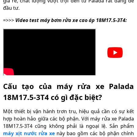
giá rẻ, chất lượng vượt trội đến từ Palada rất đáng để
Xuất xứ
Chính hãng
đầu tư.
=>>>
Video test máy bơm rửa xe cao áp 18M17.5-3T4:
Cấu tạo của máy rửa xe Palada
18M17.5-3T4 có gì đặc biệt?
Một thiết bị vận hành trơn tru, hiệu quả cần có sự kết
hợp hoàn hảo giữa các bộ phận. Với máy rửa xe Palada
18M17.5-3T4 cũng không phải là ngoại lệ. Sản phẩm
máy
xịt nước rửa xe
này bao gồm các bộ phận chính