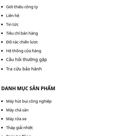
tuổi thọ lớn
Giới thiệu công ty
Liên hệ
Model này được sản xuất với công nghệ tiên tiến, dưới
sự giám sát nghiêm ngặt. Các vật liệu chế tạo cũng được
Tin tức
tuyển chọn, chất lượng cao, bền chắc cho tuổi thọ cao
Tiêu chí bán hàng
nhất.
Quy trình sản xuất
máy rửa xe Palada
nghiêm
Đối tác chiến lược
ngặt cho các sản phẩm chất lượng vượt trội khi đến tay
Hệ thống cửa hàng
người tiêu dùng. Vì thế khi vận hành, máy hầu hết
Câu hỏi thường gặp
không có các sự cố, hỏng hóc hoặc những tiếng kêu lạ.
Tra cứu bảo hành
DANH MỤC SẢN PHẨM
Máy hút bụi công nghiệp
Máy chà sàn
Máy rửa xe
Tháp giải nhiệt