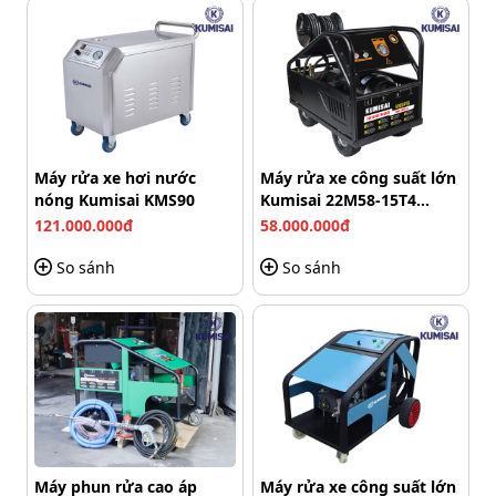
Máy rửa xe hơi nước
Máy rửa xe công suất lớn
nóng Kumisai KMS90
Kumisai 22M58-15T4
(15Kw)
121.000.000đ
58.000.000đ
So sánh
So sánh
Cách tháo lắp các béc phun đơn giản, nhanh chóng
Các béc phun: Mỗi màu béc phun sẽ có tác dụng điều
chỉnh tia nước khác nhau. Béc phun của Palada
18M17.5-3T4 gồm 0 độ, 15 độ, 25 độ và 40 độ. Ngoài
ra, model còn có thêm béc phun xà phòng tạo thuận
lợi tối đa cho các công việc.
Máy phun rửa cao áp
Máy rửa xe công suất lớn