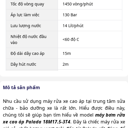
Tốc độ vòng quay
1450 vòng/phút
Áp lực làm việc
130 Bar
Lưu lượng nước
14 Lít/phút
Nhiệt độ nước đầu
<60 độ C
vào
Độ dài dây cao áp
15m
Dây hút nước
2m
0 độ, 15 độ, 25 độ, 40 độ và
Đầu béc phun
hóa chất
Mô tả sản phẩm
Tự động ngắt
Có
Nhu cầu sử dụng máy rửa xe cao áp tại trung tâm sửa
Kích thước sản phẩm
720 x 540 x 610mm
chữa - bảo dưỡng xe là rất lớn. Hiểu được điều này,
Trọng lượng sản
chúng tôi sẽ giúp bạn tìm hiểu về model
máy bơm rửa
59 Kg
phẩm
xe cao áp Palada 18M17.5-3T4
. Đây là chiếc máy rửa xe