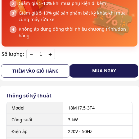
Giảm giá 5-10% khi mua phụ kiện đi kèm
Giảm giá 5-10% giá sản phẩm bất kỳ khác khi mua
cùng máy rửa xe
Không áp dụng đồng thời nhiều chương trình/đơn
hàng
+
Số lượng:
MUA NGAY
THÊM VÀO GIỎ HÀNG
Thông số kỹ thuật
Model
18M17.5-3T4
Công suất
3 kW
Điện áp
220V - 50Hz