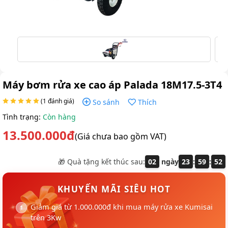
Máy bơm rửa xe cao áp Palada 18M17.5-3T4
(1 đánh giá)
So sánh
Thích
Tình trạng:
Còn hàng
13.500.000đ
(Giá chưa bao gồm VAT)
🎁 Quà tặng kết thúc sau:
02
ngày
23
:
59
:
51
KHUYẾN MÃI SIÊU HOT
Giảm giá từ 1.000.000đ khi mua máy rửa xe Kumisai
trên 3Kw