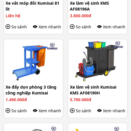
Xe vắt móp đôi Kumisai 81
Xe làm vệ sinh KMS
lít
AF08196A
Liên hệ
3.800.000đ
So sánh
Xem nhanh
So sánh
Xem nhanh
Xe đẩy dọn phòng 3 tầng
Xe làm vệ sinh Kumisai
công nghiệp Kumisai
KMS AF08190H
1.490.000đ
5.700.000đ
So sánh
Xem nhanh
So sánh
Xem nhanh