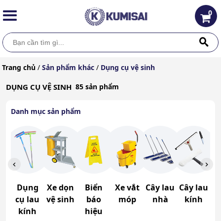
0
Trang chủ
/
Sản phẩm khác
/
Dụng cụ vệ sinh
DỤNG CỤ VỆ SINH
85 sản phẩm
Danh mục sản phẩm
Dụng
Xe dọn
Biển
Xe vắt
Cây lau
Cây lau
cụ lau
vệ sinh
báo
móp
nhà
kính
kính
hiệu