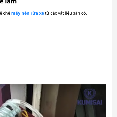
dễ làm
để chế
máy nén rửa xe
từ các vật liệu sẵn có.