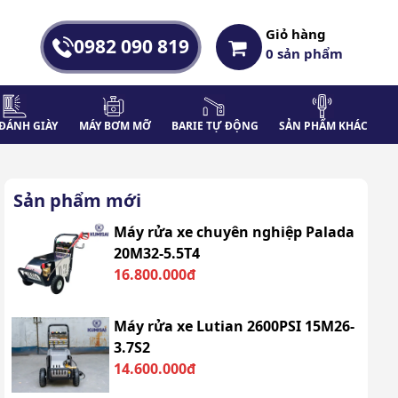
Giỏ hàng
0982 090 819
0
sản phẩm
ĐÁNH GIÀY
MÁY BƠM MỠ
BARIE TỰ ĐỘNG
SẢN PHẨM KHÁC
Sản phẩm mới
Máy rửa xe chuyên nghiệp Palada
20M32-5.5T4
16.800.000đ
Máy rửa xe Lutian 2600PSI 15M26-
3.7S2
14.600.000đ