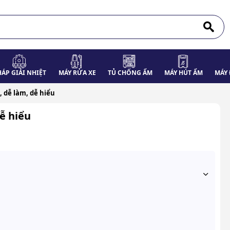
HÁP GIẢI NHIỆT
MÁY RỬA XE
TỦ CHỐNG ẨM
MÁY HÚT ẨM
MÁY 
 dễ làm, dễ hiểu
ễ hiểu