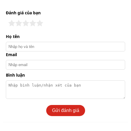
Nam châm điện (Coil/Coiler): Gồm cuộn dây tạo từ
Đánh giá của bạn
trường, lõi sắt và lò xo đẩy nắp về vị trí ban đầu khi
ngừng cấp điện. Cuộn dây nhận tín hiệu để điều
khiển hoạt động.
Họ tên
Email
Bình luận
Gửi đánh giá