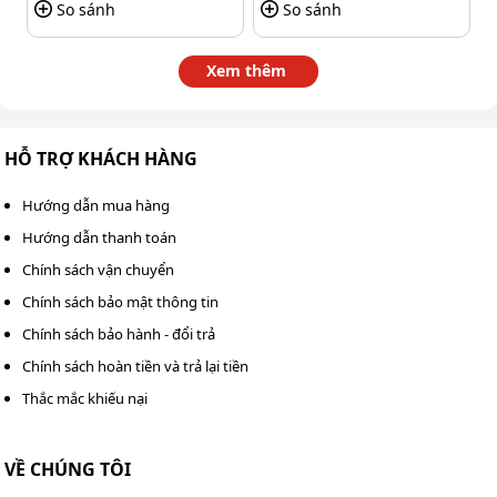
khởi động từ cho máy rửa xe chất
So sánh
So sánh
lượng, giá tốt
Xem thêm
Kumisai Việt Nam là đơn vị chuyên cung cấp bộ khởi
động từ cho máy rửa xe với chất lượng đảm bảo, nguồn
HỖ TRỢ KHÁCH HÀNG
gốc rõ ràng và độ bền cao. Sản phẩm được tuyển chọn
kỹ lưỡng, đáp ứng tốt nhu cầu sử dụng từ hộ gia đình
Hướng dẫn mua hàng
đến các tiệm rửa xe chuyên nghiệp.
Hướng dẫn thanh toán
Chính sách vận chuyển
Chính sách bảo mật thông tin
Chính sách bảo hành - đổi trả
Chính sách hoàn tiền và trả lại tiền
Thắc mắc khiếu nại
VỀ CHÚNG TÔI