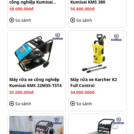
công nghiệp Kumisai
Kumisai KMS 380
tiết lắp ráp đồng bộ. Khả năng đóng - ngắt tiếp điểm
KMS-350/15
58.000.000đ
56.800.000đ
diễn ra nhanh và ổn định trong quá trình sử dụng.
So sánh
So sánh
Máy rửa xe công nghiệp
Máy rửa xe Karcher K2
Kumisai KMS 22M35-15T4
Full Control
55.000.000đ
34.000.000đ
So sánh
So sánh