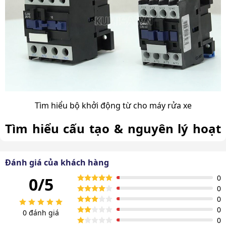
Tìm hiểu bộ khởi động từ cho máy rửa xe
Tìm hiểu cấu tạo & nguyên lý hoạt
động của bộ khởi động từ cho máy
rửa xe
Đánh giá của khách hàng
0
0/5
Hãy cùng tìm hiểu cấu tạo và nguyên lý hoạt động của
0
0
bộ khởi động từ cho máy rửa xe.
0
0 đánh giá
Cấu tạo
0