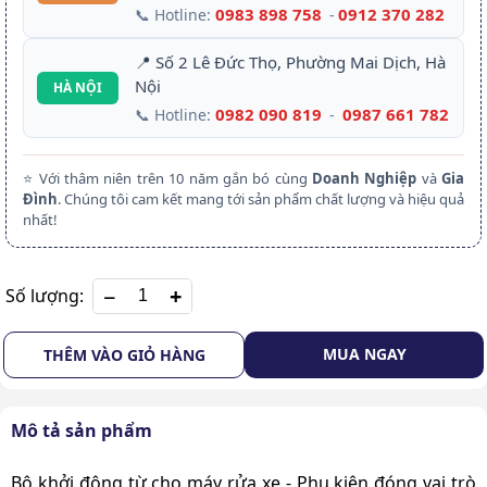
0983 898 758
0912 370 282
📞 Hotline:
-
📍 Số 2 Lê Đức Thọ, Phường Mai Dịch, Hà
Nội
HÀ NỘI
0982 090 819
0987 661 782
📞 Hotline:
-
⭐ Với thâm niên trên 10 năm gắn bó cùng
Doanh Nghiệp
và
Gia
Đình
. Chúng tôi cam kết mang tới sản phẩm chất lượng và hiệu quả
nhất!
+
Số lượng:
MUA NGAY
THÊM VÀO GIỎ HÀNG
Mô tả sản phẩm
Bộ khởi động từ cho máy rửa xe
- Phụ kiện đóng vai trò