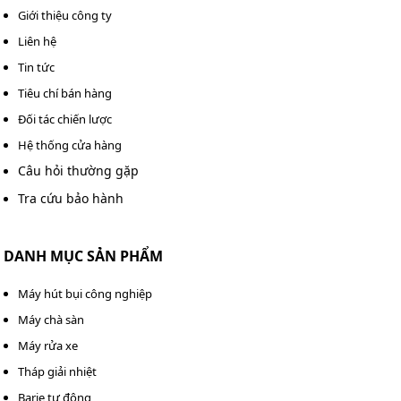
Giới thiệu công ty
Liên hệ
Tin tức
Tiêu chí bán hàng
Mua bộ khởi động từ cho máy rửa xe ở Kumisai.vn
Đối tác chiến lược
Bên cạnh đó, mức giá cạnh tranh cùng chính sách bảo
Hệ thống cửa hàng
hành minh bạch giúp khách hàng yên tâm khi lựa chọn.
Câu hỏi thường gặp
Nếu bạn đang có ý định đầu tư bộ khởi động từ cho máy
Tra cứu bảo hành
rửa xe, bạn hãy liên hệ với chúng tôi theo hotline 0982
090 819 - 0983 898 758 nhé!
DANH MỤC SẢN PHẨM
Máy hút bụi công nghiệp
Máy chà sàn
Máy rửa xe
Tháp giải nhiệt
Barie tự động