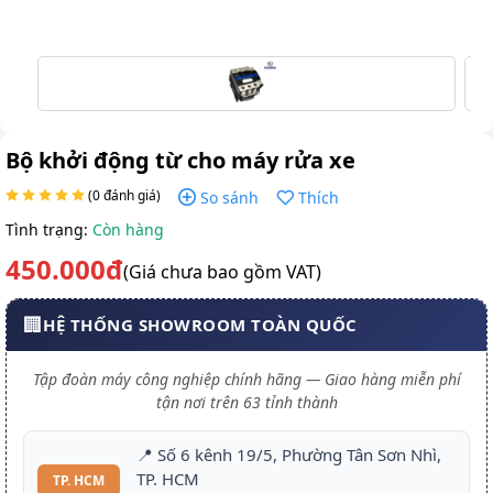
Bộ khởi động từ cho máy rửa xe
(0 đánh giá)
So sánh
Thích
Tình trạng:
Còn hàng
450.000đ
(Giá chưa bao gồm VAT)
🏢
HỆ THỐNG SHOWROOM TOÀN QUỐC
Tập đoàn máy công nghiệp chính hãng — Giao hàng miễn phí
tận nơi trên 63 tỉnh thành
📍 Số 6 kênh 19/5, Phường Tân Sơn Nhì,
TP. HCM
TP. HCM