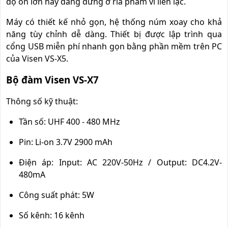
độ ồn lớn hay đang đứng ở rìa pham vi liên lạc.
Máy có thiết kế nhỏ gọn, hệ thống núm xoay cho khả
năng tùy chỉnh dễ dàng. Thiết bị được lập trình qua
cổng USB miễn phí nhanh gọn bằng phần mềm trên PC
của Visen VS-X5.
Bộ đàm Visen VS-X7
Thông số kỹ thuật:
Tần số: UHF 400 - 480 MHz
Pin: Li-on 3.7V 2900 mAh
Điện áp: Input: AC 220V-50Hz / Output: DC4.2V-
480mA
Công suất phát: 5W
Số kênh: 16 kênh