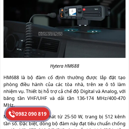
Hytera HM688
HM688 là bộ đàm cố định thường được lắp đặt tạo
phòng điều hành của các tòa nhà, trên xe ô tô làm
nhiệm vụ. Thiết bị hỗ trợ cả chế độ Digital và Analog, với
băng tần VHF/UHF và dải tần 136-174 MHz/400-470
MHz.
0982 090 819
Máy có công suất phát từ 25-50 W, trang bị 512 kênh
tần số. Đặc biệt, dòng bộ đàm này đạt tiêu chuẩn chống