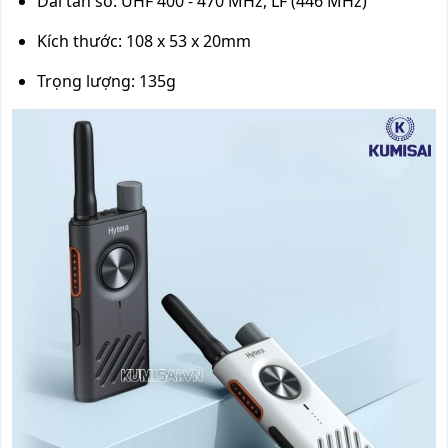
Dải tần số: UHF 400 - 470 MHz, LF (446 MHz)
Kích thước: 108 x 53 x 20mm
Trọng lượng: 135g