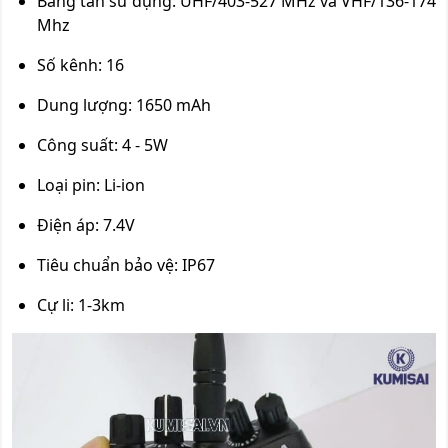
Băng tần sử dụng: UHF/403-527 MHz và VHF/136-174
Mhz
Số kênh: 16
Dung lượng: 1650 mAh
Công suất: 4 - 5W
Loại pin: Li-ion
Điện áp: 7.4V
Tiêu chuẩn bảo vệ: IP67
Cự li: 1-3km