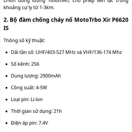
Li-ion dung lượng 1650mAh, cho phép liên lạc trong
khoảng cự ly từ 1-3km.
2. Bộ đàm chống cháy nổ MotoTrbo Xir P6620
IS
Thông số kỹ thuật:
Dải tần số: UHF/403-527 MHz và VHF/136-174 Mhz
Số kênh: 256
Dung lượng: 2900mAh
Công suất: 4-5W
Loại pin: Li-ion
Thời gian sử dụng: 21h
Điện áp pin: 7.4V