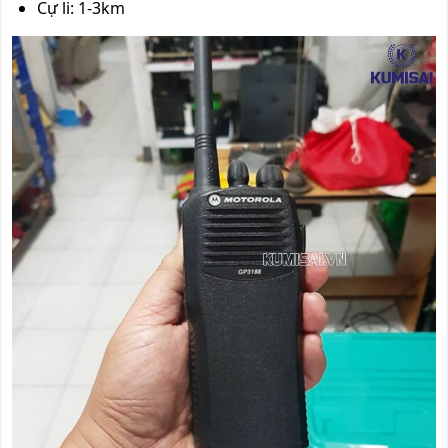
Cự li: 1-3km