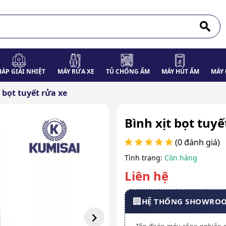
HÁP GIẢI NHIỆT
MÁY RỬA XE
TỦ CHỐNG ẨM
MÁY HÚT ẨM
MÁY 
 bọt tuyết rửa xe
Bình xịt bọt tuyết
(0 đánh giá)
Tình trạng:
Còn hàng
Liên hệ
🏢
HỆ THỐNG SHOWRO