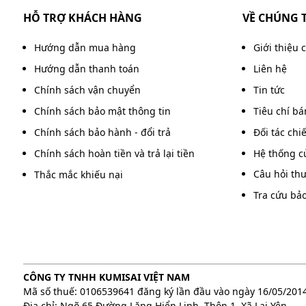
HỖ TRỢ KHÁCH HÀNG
VỀ CHÚNG 
Hướng dẫn mua hàng
Giới thiệu 
Hướng dẫn thanh toán
Liên hệ
Kích thước min
Chính sách vận chuyển
Tin tức
Lắp đặt và sử dụng đơn giản
Chính sách bảo mật thông tin
Tiêu chí b
Bình thường sử dụng cơ chế nén khí thủ công hoặc 
Chính sách bảo hành - đổi trả
Đối tác chi
xe theo đúng tỷ lệ, bơm hơi (hoặc kết nối với bình 
Chính sách hoàn tiền và trả lại tiền
Hệ thống c
rời để châm nước hay vệ sinh bình cũng diễn ra nha
Câu hỏi th
Thắc mắc khiếu nại
Tạo bọt nhanh, phủ đều bề mặt
Tra cứu bả
Nhờ cấu trúc đầu phun và lõi tạo bọt chuyên dụng, 
này bám dính tốt trên bề mặt sơn, giúp hóa chất t
đó hạn chế tối đa tình trạng xước dăm khi cọ rửa.
CÔNG TY TNHH KUMISAI VIỆT NAM
Mã số thuế: 0106539641 đăng ký lần đầu vào ngày 16/05/201
Địa chỉ: Ngõ 65 Đường Lăng Hiển Linh, Thôn 1, Xã Lại Yên,