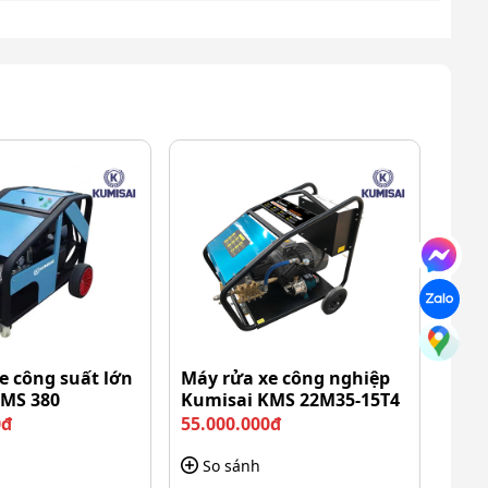
e công suất lớn
Máy rửa xe công nghiệp
KMS 380
Kumisai KMS 22M35-15T4
0đ
55.000.000đ
So sánh