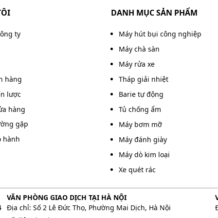
TÔI
DANH MỤC SẢN PHẨM
công ty
Máy hút bụi công nghiệp
Máy chà sàn
i, dễ dàng cất giữ
Máy rửa xe
án hàng
Tháp giải nhiệt
đầu nối nhanh tiện lợi. Bạn chỉ cần pha dung dịch rửa
ến lược
Barie tự động
khí nén) là có thể phun bọt ngay lập tức. Thao tác tháo
ửa hàng
Tủ chống ẩm
nh chóng, không đòi hỏi kỹ thuật phức tạp.
ường gặp
Máy bơm mỡ
o hành
Máy đánh giày
Máy dò kim loại
bình tạo ra lớp bọt tuyết dày, mịn và tơi xốp. Lớp bọt
hẩm thấu, làm mềm vết bẩn và đất cát nhanh chóng, từ
Xe quét rác
VĂN PHÒNG GIAO DỊCH TẠI HÀ NỘI
4
Địa chỉ: Số 2 Lê Đức Thọ, Phường Mai Dịch, Hà Nội