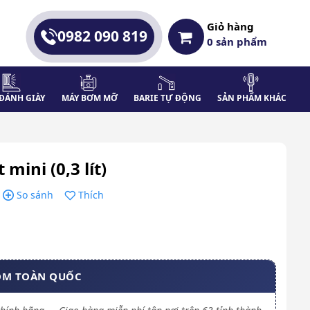
Giỏ hàng
0982 090 819
0
sản phẩm
ĐÁNH GIÀY
MÁY BƠM MỠ
BARIE TỰ ĐỘNG
SẢN PHẨM KHÁC
 mini (0,3 lít)
So sánh
Thích
OM TOÀN QUỐC