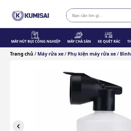
MÁY HÚT BỤI CÔNG NGHIỆP
MÁY CHÀ SÀN
XE QUÉT RÁC
T
Trang chủ
/
Máy rửa xe
/
Phụ kiện máy rửa xe
/
Bình