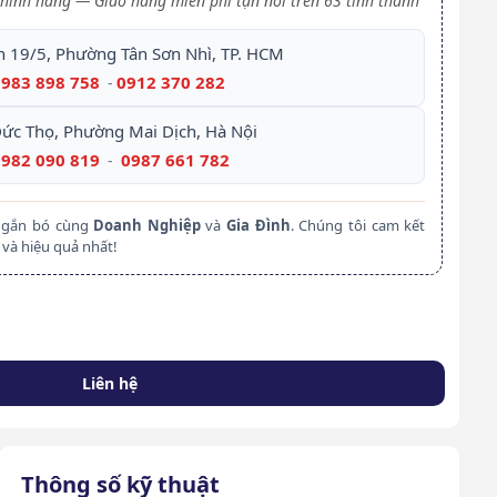
hính hãng — Giao hàng miễn phí tận nơi trên 63 tỉnh thành
h 19/5, Phường Tân Sơn Nhì, TP. HCM
0983 898 758
0912 370 282
-
Đức Thọ, Phường Mai Dịch, Hà Nội
0982 090 819
0987 661 782
-
m gắn bó cùng
Doanh Nghiệp
và
Gia Đình
. Chúng tôi cam kết
và hiệu quả nhất!
Liên hệ
Thông số kỹ thuật