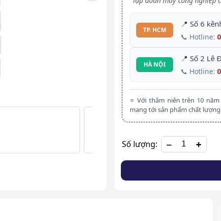
Tập đoàn máy công nghiệp c
📍 Số 6 kên
TP. HCM
📞 Hotline:
📍 Số 2 Lê 
HÀ NỘI
📞 Hotline:
⭐ Với thâm niên trên 10 nă
mang tới sản phẩm chất lượng 
+
Số lượng: