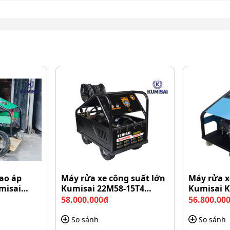
uyết mini (0,3 lít)
ng chú ý.
ng lượng nhẹ, giúp bạn dễ dàng cất gọn trong cốp xe
phép người dùng thoải mái thao tác bằng một tay mà
xe.
ao áp
Máy rửa xe công suất lớn
Máy rửa x
misai
Kumisai 22M58-15T4
Kumisai 
(15Kw)
58.000.000đ
56.800.00
So sánh
So sánh