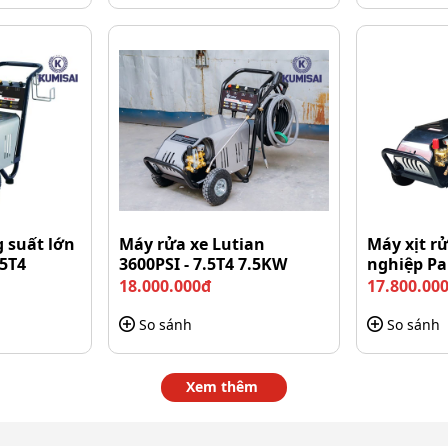
 suất lớn
Máy rửa xe Lutian
Máy xịt r
.5T4
3600PSI - 7.5T4 7.5KW
nghiệp Pa
7.5T4
18.000.000đ
17.800.00
So sánh
So sánh
Xem thêm