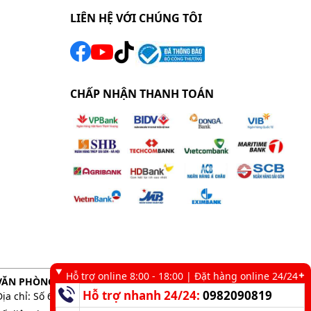
LIÊN HỆ VỚI CHÚNG TÔI
CHẤP NHẬN THANH TOÁN
Hỗ trợ online 8:00 - 18:00 | Đặt hàng online 24/24
VĂN PHÒNG GIAO DỊCH TẠI TP. HCM
Hỗ trợ nhanh 24/24:
0982090819
Địa chỉ: Số 6 kênh 19/5, Phường Tân Sơn Nhì, TP. HCM