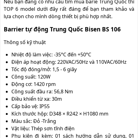
Nếu bạn đang có nhu cầu tìm mua barie Trung Quốc thì
TOP 6 model dưới đây rất đáng để bạn tham khảo và
lựa chọn cho mình dòng thiết bị phù hợp nhất.
Barrier tự động T
rung Quốc
Bisen BS 106
Thông số kỹ thuật
Nhiệt độ làm việc: -35°C đến +50°C
Điện áp hoạt động: 220VAC/50Hz và 110VAC/60Hz
Tốc độ đóng/mở: 1,5 - 6 giây
Công suất: 120W
Động cơ: 1420 rpm
Công suất đầu ra: 56,8 Nm
Điều khiển từ xa: 30m
Cấp bảo vệ: IP55
Kích thước hộp: D348 × R242 × H1080 mm
Màu sắc: Đỏ -Trắng
Vật liệu: Thép sơn tĩnh điện
Phụ kiện đi kèm: 01 sách hướng dẫn sử dụng, 01