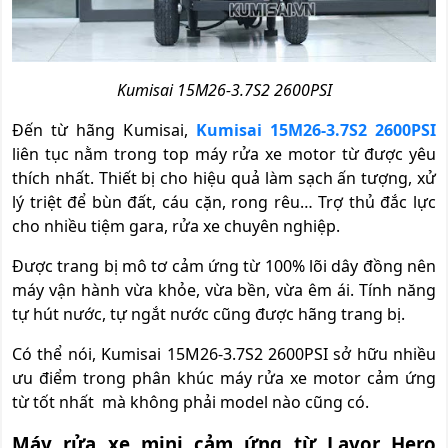
Kumisai 15M26-3.7S2 2600PSI
Đến từ hãng Kumisai,
Kumisai 15M26-3.7S2 2600PSI
liên tục nằm trong top máy rửa xe motor từ được yêu
thích nhất. Thiết bị cho hiệu quả làm sạch ấn tượng, xử
lý triệt để bùn đất, cáu cặn, rong rêu… Trợ thủ đắc lực
cho nhiều tiệm gara, rửa xe chuyên nghiệp.
Được trang bị mô tơ cảm ứng từ 100% lõi dây đồng nên
máy vận hành vừa khỏe, vừa bền, vừa êm ái. Tính năng
tự hút nước, tự ngắt nước cũng được hãng trang bị.
Có thể nói, Kumisai 15M26-3.7S2 2600PSI sở hữu nhiều
ưu điểm trong phân khúc máy rửa xe motor cảm ứng
từ tốt nhất mà không phải model nào cũng có.
Máy rửa xe mini cảm ứng từ Lavor Hero