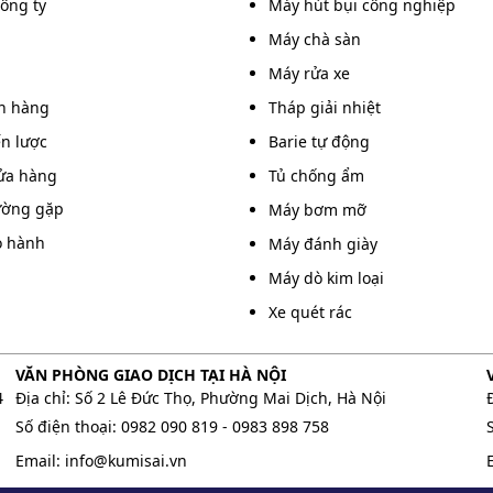
công ty
150 rpm/min
Máy hút bụi công nghiệp
-
Máy chà sàn
Máy rửa xe
1500 rpm/min
-
án hàng
Tháp giải nhiệt
ến lược
Barie tự động
0-500 rpm/min
40L
ửa hàng
Tủ chống ẩm
ường gặp
Máy bơm mỡ
180 rpm/min
-
o hành
Máy đánh giày
Máy dò kim loại
500 rpm/min
40L
Xe quét rác
1500 rpm/min
-
VĂN PHÒNG GIAO DỊCH TẠI HÀ NỘI
4
Địa chỉ: Số 2 Lê Đức Thọ, Phường Mai Dịch, Hà Nội
Số điện thoại:
0982 090 819
-
0983 898 758
200 rpm/min
10L
Email:
info@kumisai.vn