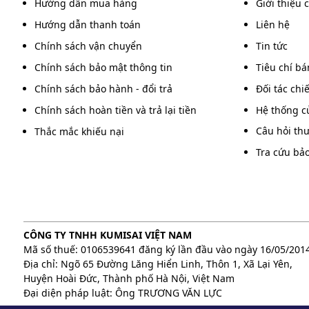
Hướng dẫn mua hàng
CHAOBAO PBD2A
Giới thiệu 
1500W
Hướng dẫn thanh toán
Liên hệ
Chính sách vận chuyển
Tin tức
Supper Clean SC-1500
1500W
Chính sách bảo mật thông tin
Tiêu chí b
Chính sách bảo hành - đổi trả
Đối tác chi
Karva KVG100B
7.5HP
Chính sách hoàn tiền và trả lại tiền
Hệ thống c
Câu hỏi th
Thắc mắc khiếu nại
Camry BF527
1800W
Tra cứu bả
Karva KVG100A
7.5HP
Supper Clean SC-1500
1500W
CÔNG TY TNHH KUMISAI VIỆT NAM
Mã số thuế: 0106539641 đăng ký lần đầu vào ngày 16/05/201
Địa chỉ: Ngõ 65 Đường Lăng Hiển Linh, Thôn 1, Xã Lại Yên,
Karva KVG-17F
3HP
Huyện Hoài Đức, Thành phố Hà Nội, Việt Nam
Đại diện pháp luật: Ông TRƯƠNG VĂN LỰC