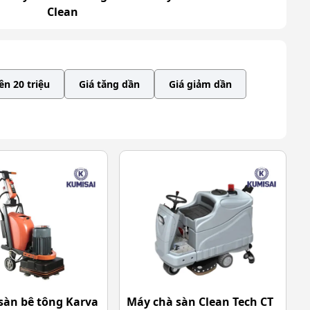
Clean
ên 20 triệu
Giá tăng dần
Giá giảm dần
sàn bê tông Karva
Máy chà sàn Clean Tech CT