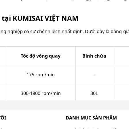
 tại KUMISAI VIỆT NAM
ông nghiệp có sự chênh lệch nhất định. Dưới đây là bảng gi
Tốc độ vòng quay
Bình chứa
175 rpm/min
-
300-1800 rpm/min
30L
900 rpm/min
40L
TÔI
DANH MỤC SẢN PHẨM