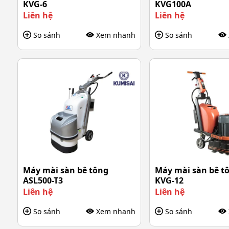
KVG-6
KVG100A
Liên hệ
Liên hệ
So sánh
Xem nhanh
So sánh
Máy mài sàn bê tông
Máy mài sàn bê t
ASL500-T3
KVG-12
Liên hệ
Liên hệ
So sánh
Xem nhanh
So sánh