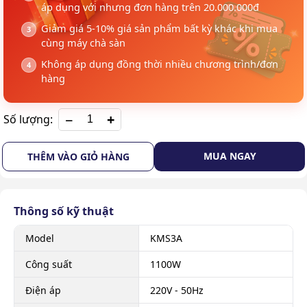
áp dụng với nhưng đơn hàng trên 20.000.000đ
Giảm giá 5-10% giá sản phẩm bất kỳ khác khi mua
cùng máy chà sàn
Không áp dụng đồng thời nhiều chương trình/đơn
hàng
+
Số lượng:
MUA NGAY
THÊM VÀO GIỎ HÀNG
Thông số kỹ thuật
Model
KMS3A
Công suất
1100W
Điện áp
220V - 50Hz