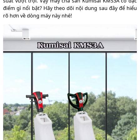
suất vượt trội. Vậy máy chà sàn Kumisai KMS3A có đặc
điểm gì nổi bật? Hãy theo dõi nội dung sau đây để hiểu
rõ hơn về dòng máy này nhé!