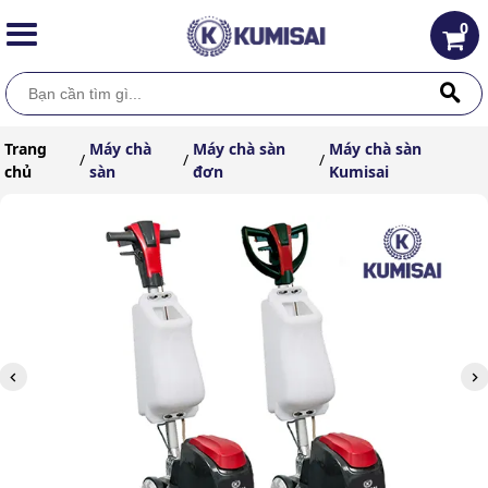
0
Trang
Máy chà
Máy chà sàn
Máy chà sàn
/
/
/
chủ
sàn
đơn
Kumisai