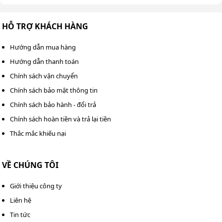
đơn Kumisai KMS3A cũng như đưa ra quyết định mua
hàng hợp lý. Khi có nhu cầu đầu tư sản phẩm này, khách
HỖ TRỢ KHÁCH HÀNG
hàng có thể liên hệ với chúng tôi qua số
0983 898
758
-
0982 090 819
để được tư vấn và hỗ trợ đặt hàng
Hướng dẫn mua hàng
nhanh nhất.
Hướng dẫn thanh toán
>>> Xem thêm:
Máy chà sàn đơn Kumisai KMS 002
Chính sách vận chuyển
Chính sách bảo mật thông tin
Chính sách bảo hành - đổi trả
Chính sách hoàn tiền và trả lại tiền
Thắc mắc khiếu nại
VỀ CHÚNG TÔI
Giới thiệu công ty
Liên hệ
Tin tức