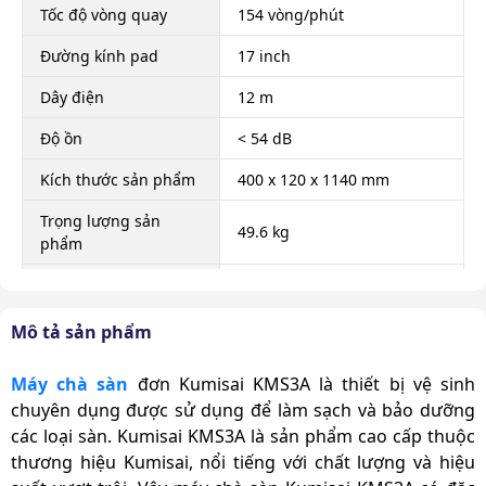
Tốc độ vòng quay
154 vòng/phút
Đường kính pad
17 inch
Dây điện
12 m
Độ ồn
< 54 dB
Kích thước sản phẩm
400 x 120 x 1140 mm
Trọng lượng sản
49.6 kg
phẩm
Bàn chải mềm, Bàn chải
cứng, Bộ phận gắn miếng
Phụ kiện theo máy
Mô tả sản phẩm
pad đánh bóng sàn, Thùng
chứa hóa chất
Máy chà sàn
đơn Kumisai KMS3A là thiết bị vệ sinh
Xuất xứ
Chính hãng
chuyên dụng được sử dụng để làm sạch và bảo dưỡng
các loại sàn. Kumisai KMS3A là sản phẩm cao cấp thuộc
thương hiệu Kumisai, nổi tiếng với chất lượng và hiệu