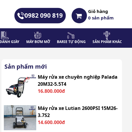
Giỏ hàng
0982 090 819
0
sản phẩm
ĐÁNH GIÀY
MÁY BƠM MỠ
BARIE TỰ ĐỘNG
SẢN PHẨM KHÁC
Sản phẩm mới
Máy rửa xe chuyên nghiệp Palada
20M32-5.5T4
16.800.000đ
Máy rửa xe Lutian 2600PSI 15M26-
3.7S2
14.600.000đ