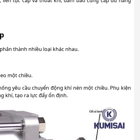
, liên tục cấp và thoát khí, đảm bảo cung cấp đủ năng
ặp
 phân thành nhiều loại khác nhau.
heo một chiều.
hống yêu cầu chuyển động khí nén một chiều. Phụ kiện
 khí, tạo ra lực đẩy ổn định.