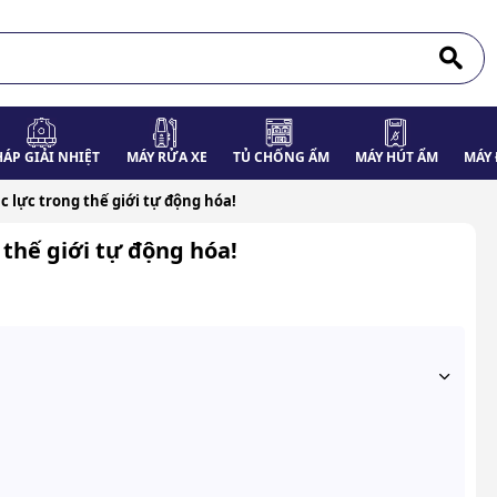
HÁP GIẢI NHIỆT
MÁY RỬA XE
TỦ CHỐNG ẨM
MÁY HÚT ẨM
MÁY 
c lực trong thế giới tự động hóa!
 thế giới tự động hóa!