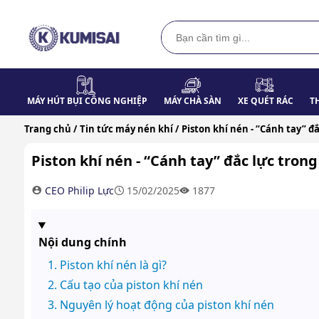
MÁY HÚT BỤI CÔNG NGHIỆP
MÁY CHÀ SÀN
XE QUÉT RÁC
T
Trang chủ /
Tin tức máy nén khí /
Piston khí nén - “Cánh tay” đắ
Piston khí nén - “Cánh tay” đắc lực trong
CEO Philip Lực
15/02/2025
1877
Nội dung chính
Piston khí nén là gì?
Cấu tạo của piston khí nén
Nguyên lý hoạt động của piston khí nén