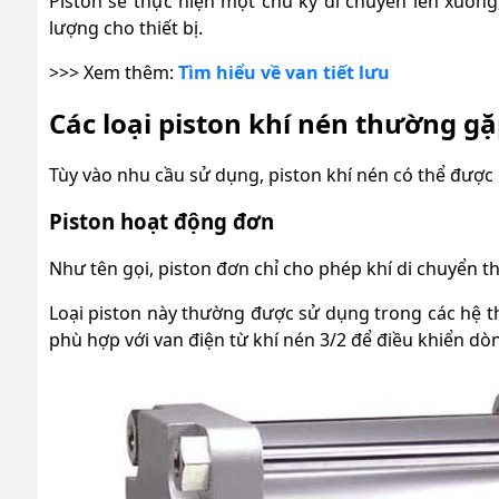
Piston sẽ thực hiện một chu kỳ di chuyển lên xuống
lượng cho thiết bị.
>>> Xem thêm:
Tìm hiểu về van tiết lưu
Các loại piston khí nén thường g
Tùy vào nhu cầu sử dụng, piston khí nén có thể được
Piston hoạt động đơn
Như tên gọi, piston đơn chỉ cho phép khí di chuyển t
Loại piston này thường được sử dụng trong các hệ t
phù hợp với van điện từ khí nén 3/2 để điều khiển dòng